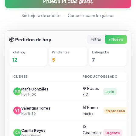
Prueba 14 días gratis
Sin tarjeta de crédito
·
Cancela cuando quieras
📦 Pedidos de hoy
Filtrar
+ Nuevo
Total hoy
Pendientes
Entregados
12
5
7
CLIENTE
PRODUCTO
ESTADO
🌹 Rosas
María González
Listo
MG
x12
Hoy 14:00
🌸 Ramo
Valentina Torres
En proceso
VT
mixto
Hoy 16:30
🌻
Camila Reyes
Girasoles
Urgente
CR
Retiro tienda