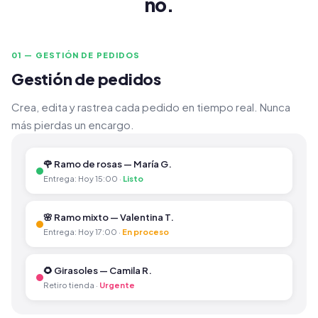
no.
01 — GESTIÓN DE PEDIDOS
Gestión de pedidos
Crea, edita y rastrea cada pedido en tiempo real. Nunca
más pierdas un encargo.
🌹 Ramo de rosas — María G.
Entrega: Hoy 15:00 ·
Listo
🌸 Ramo mixto — Valentina T.
Entrega: Hoy 17:00 ·
En proceso
🌻 Girasoles — Camila R.
Retiro tienda ·
Urgente